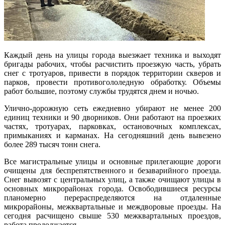
Каждый день на улицы города выезжает техника и выходят
бригады рабочих, чтобы расчистить проезжую часть, убрать
снег с тротуаров, привести в порядок территории скверов и
парков, провести противогололедную обработку. Объемы
работ большие, поэтому службы трудятся днем и ночью.
Улично-дорожную сеть ежедневно убирают не менее 200
единиц техники и 90 дворников. Они работают на проезжих
частях, тротуарах, парковках, остановочных комплексах,
примыканиях и карманах. На сегодняшний день вывезено
более 289 тысяч тонн снега.
Все магистральные улицы и основные прилегающие дороги
очищены для беспрепятственного и безаварийного проезда.
Снег вывозят с центральных улиц, а также очищают улицы в
основных микрорайонах города. Освободившиеся ресурсы
планомерно перераспределяются на отдаленные
микрорайоны, межквартальные и междворовые проезды. На
сегодня расчищено свыше 530 межквартальных проездов,
работа продолжается.