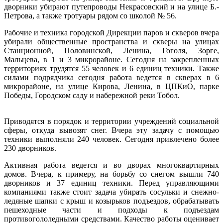
дворники убирают путепроводы Некрасовский и на улице Б.-
Петрова, а также тротуары рядом со школой № 56.
Рабочие и техника городской Дирекции паров и скверов вчера
убирали общественные пространства и скверы на улицах
Станционной, Половинской, Ленина, Гоголя, Зорге,
Мальцева, в 1 и 3 микрорайоне. Сегодня на закрепленных
территориях трудятся 55 человек и 6 единиц техники. Также
силами подрядчика сегодня работа ведется в скверах в 6
микрорайоне, на улице Кирова, Ленина, в ЦПКиО, парке
Победы, Городском саду и набережной реки Тобол.
Приводятся в порядок и территории учреждений социальной
сферы, откуда вывозят снег. Вчера эту задачу с помощью
техники выполняли 240 человек. Сегодня привлечено более
230 дворников.
Активная работа ведется и во дворах многоквартирных
домов. Вчера, к примеру, на борьбу со снегом вышли 740
дворников и 37 единиц техники. Перед управляющими
компаниями также стоит задача убирать сосульки и снежно-
ледяные шапки с крыш и козырьков подъездов, обрабатывать
пешеходные части и подходы к подъездам
противогололедными средствами. Качество работы оценивает