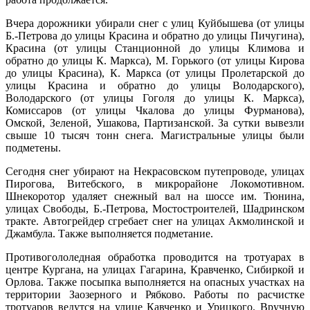
Вчера дорожники убирали снег с улиц Куйбышева (от улицы
Б.-Петрова до улицы Красина и обратно до улицы Пичугина),
Красина (от улицы Станционной до улицы Климова и
обратно до улицы К. Маркса), М. Горького (от улицы Кирова
до улицы Красина), К. Маркса (от улицы Пролетарской до
улицы Красина и обратно до улицы Володарского),
Володарского (от улицы Гоголя до улицы К. Маркса),
Комиссаров (от улицы Чкалова до улицы Фурманова),
Омской, Зеленой, Ушакова, Партизанской. За сутки вывезли
свыше 10 тысяч тонн снега. Магистральные улицы были
подметены.
Сегодня снег убирают на Некрасовском путепроводе, улицах
Пирогова, Витебского, в микрорайоне Локомотивном.
Шнекоротор удаляет снежный вал на шоссе им. Тюнина,
улицах Свободы, Б.-Петрова, Мостостроителей, Шадринском
тракте. Автогрейдер сгребает снег на улицах Акмолинской и
Джамбула. Также выполняется подметание.
Противогололедная обработка проводится на тротуарах в
центре Кургана, на улицах Гагарина, Кравченко, Сибиркой и
Орлова. Также посыпка выполняется на опасных участках на
территории Заозерного и Рябково. Работы по расчистке
тротуаров ведутся на улице Кавченко и Урицкого. Вручную