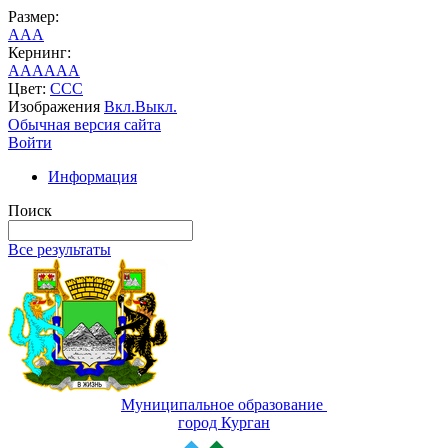
Размер:
A
A
A
Кернинг:
AA
AA
AA
Цвет:
C
C
C
Изображения
Вкл.
Выкл.
Обычная версия сайта
Войти
Информация
Поиск
Все результаты
Муниципальное образование
город Курган